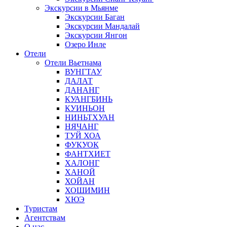
Экскурсии в Мьянме
Экскурсии Баган
Экскурсии Мандалай
Экскурсии Янгон
Озеро Инле
Отели
Отели Вьетнама
ВУНГТАУ
ДАЛАТ
ДАНАНГ
КУАНГБИНЬ
КУИНЬОН
НИНЬТХУАН
НЯЧАНГ
ТУЙ ХОА
ФУКУОК
ФАНТХИЕТ
ХАЛОНГ
ХАНОЙ
ХОЙАН
ХОШИМИН
ХЮЭ
Туристам
Агентствам
О нас