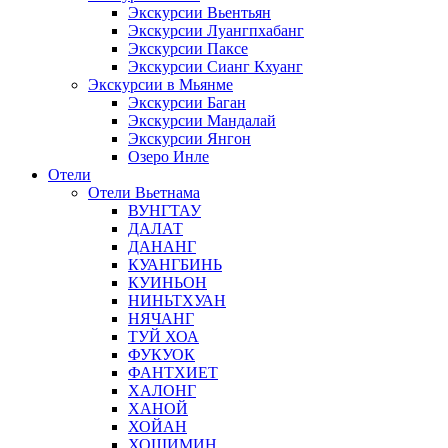
Экскурсии Вьентьян
Экскурсии Луангпхабанг
Экскурсии Паксе
Экскурсии Сианг Кхуанг
Экскурсии в Мьянме
Экскурсии Баган
Экскурсии Мандалай
Экскурсии Янгон
Озеро Инле
Отели
Отели Вьетнама
ВУНГТАУ
ДАЛАТ
ДАНАНГ
КУАНГБИНЬ
КУИНЬОН
НИНЬТХУАН
НЯЧАНГ
ТУЙ ХОА
ФУКУОК
ФАНТХИЕТ
ХАЛОНГ
ХАНОЙ
ХОЙАН
ХОШИМИН