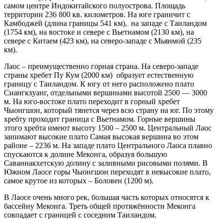
самом центре Индокитайского полуострова. Площадь
территории 236 800 кв. километров. На юге граничит с
Камбоджей (длина границы 541 км), на западе с Таиландом
(1754 км), на востоке и севере с Вьетнамом (2130 км), на
севере с Китаем (423 км), на северо-западе с Мьянмой (235
км).
Лаос – преимущественно горная страна. На северо-западе
страны хребет Пу Кум (2000 км) образует естественную
границу с Таиландом. К югу от него расположено плато
Сиангкхуанг, отдельными вершинами высотой 2500 — 3000
м. На юго-востоке плато переходит в горный хребет
Чыонгшон, который тянется через всю страну на юг. По этому
хребту проходит граница с Вьетнамом. Горные вершины
этого хребта имеют высоту 1500 – 2500 м. Центральный Лаос
занимают высокие плато Самая высокая вершина во этом
районе – 2236 м. На западе плато Центрального Лаоса плавно
спускаются к долине Меконга, образуя большую
Саваннакхетскую долину с заливными рисовыми полями. В
Южном Лаосе горы Чыонгшон переходят в невысокие плато,
самое крутое из которых – Боловен (1200 м).
В Лаосе очень много рек, большая часть которых относятся к
бассейну Меконга. Треть общей протяжённости Меконга
совпадает с границей с соседним Таиландом.