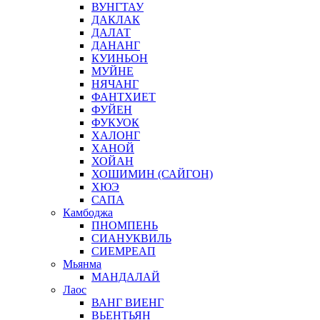
ВУНГТАУ
ДАКЛАК
ДАЛАТ
ДАНАНГ
КУИНЬОН
МУЙНЕ
НЯЧАНГ
ФАНТХИЕТ
ФУЙЕН
ФУКУОК
ХАЛОНГ
ХАНОЙ
ХОЙАН
ХОШИМИН (САЙГОН)
ХЮЭ
САПА
Камбоджа
ПНОМПЕНЬ
СИАНУКВИЛЬ
СИЕМРЕАП
Мьянма
МАНДАЛАЙ
Лаос
ВАНГ ВИЕНГ
ВЬЕНТЬЯН