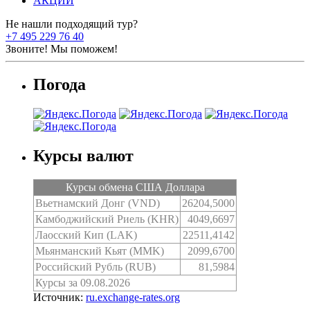
АКЦИИ
Не нашли подходящий тур?
+7 495 229 76 40
Звоните! Мы поможем!
Погода
Курсы валют
Курсы обмена США Доллара
Вьетнамский Донг (VND)
26204,5000
Камбоджийский Риель (KHR)
4049,6697
Лаосский Кип (LAK)
22511,4142
Мьянманский Кьят (MMK)
2099,6700
Российский Рубль (RUB)
81,5984
Курсы за 09.08.2026
Источник:
ru.exchange-rates.org