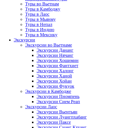
Туры во Вьетнам
Туры в Камбоджу
Туры в Лаос
Туры в Мьянму
Туры в Непал
Туры в Индию
Туры в Мексику
Экскурсии
Экскурсии во Вьетнаме
Экскурсии Дананг
Экскурсии Нячанг
Экскурсии Хошимин
Экскурсии Фантхиет
Экскурсии Халонг
Экскурсии Ханой
Экскурсии Хойан
Экскурсии Фукуок
Экскурсии в Камбодже
Экскурсии Пномпень
Экскурсии Сием Реап
Экскурсии Лаос
Экскурсии Вьентьян
Экскурсии Луангпхабанг
Экскурсии Паксе
Экскурсии Сианг Кхуанг