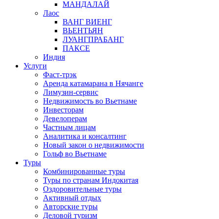
МАНДАЛАЙ
Лаос
ВАНГ ВИЕНГ
ВЬЕНТЬЯН
ЛУАНГПРАБАНГ
ПАКСЕ
Индия
Услуги
Фаст-трэк
Аренда катамарана в Нячанге
Лимузин-сервис
Недвижимость во Вьетнаме
Инвесторам
Девелоперам
Частным лицам
Аналитика и консалтинг
Новый закон о недвижимости
Гольф во Вьетнаме
Туры
Комбинированные туры
Туры по странам Индокитая
Оздоровительные туры
Активный отдых
Авторские туры
Деловой туризм