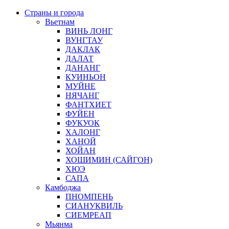
Страны и города
Вьетнам
ВИНЬ ЛОНГ
ВУНГТАУ
ДАКЛАК
ДАЛАТ
ДАНАНГ
КУИНЬОН
МУЙНЕ
НЯЧАНГ
ФАНТХИЕТ
ФУЙЕН
ФУКУОК
ХАЛОНГ
ХАНОЙ
ХОЙАН
ХОШИМИН (САЙГОН)
ХЮЭ
САПА
Камбоджа
ПНОМПЕНЬ
СИАНУКВИЛЬ
СИЕМРЕАП
Мьянма