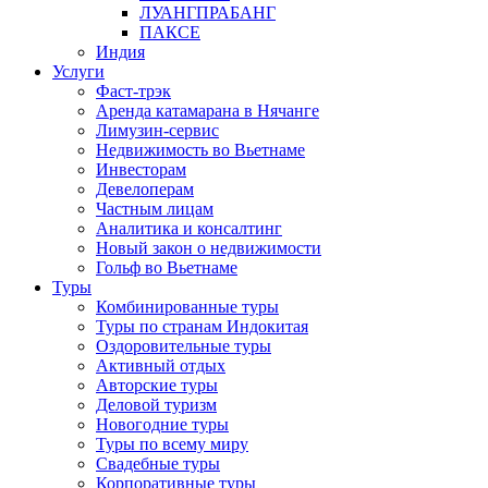
ЛУАНГПРАБАНГ
ПАКСЕ
Индия
Услуги
Фаст-трэк
Аренда катамарана в Нячанге
Лимузин-сервис
Недвижимость во Вьетнаме
Инвесторам
Девелоперам
Частным лицам
Аналитика и консалтинг
Новый закон о недвижимости
Гольф во Вьетнаме
Туры
Комбинированные туры
Туры по странам Индокитая
Оздоровительные туры
Активный отдых
Авторские туры
Деловой туризм
Новогодние туры
Туры по всему миру
Свадебные туры
Корпоративные туры