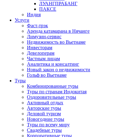
ЛУАНГПРАБАНГ
ПАКСЕ
Индия
Услуги
Фаст-трэк
Аренда катамарана в Нячанге
Лимузин-сервис
Недвижимость во Вьетнаме
Инвесторам
Девелоперам
Частным лицам
Аналитика и консалтинг
Новый закон о недвижимости
Гольф во Вьетнаме
Туры
Комбинированные туры
Туры по странам Индокитая
Оздоровительные туры
Активный отдых
Авторские туры
Деловой туризм
Новогодние туры
Туры по всему миру
Свадебные туры
Корпоративные туры