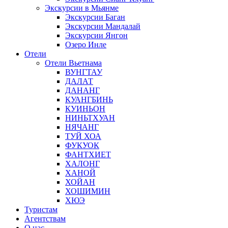
Экскурсии в Мьянме
Экскурсии Баган
Экскурсии Мандалай
Экскурсии Янгон
Озеро Инле
Отели
Отели Вьетнама
ВУНГТАУ
ДАЛАТ
ДАНАНГ
КУАНГБИНЬ
КУИНЬОН
НИНЬТХУАН
НЯЧАНГ
ТУЙ ХОА
ФУКУОК
ФАНТХИЕТ
ХАЛОНГ
ХАНОЙ
ХОЙАН
ХОШИМИН
ХЮЭ
Туристам
Агентствам
О нас