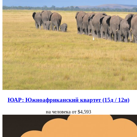
ЮАР: Южноафриканский квартет (15д / 12н)
на человека от $4,593