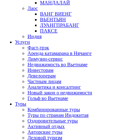
МАНДАЛАЙ
Лаос
ВАНГ ВИЕНГ
ВЬЕНТЬЯН
ЛУАНГПРАБАНГ
ПАКСЕ
Индия
Услуги
Фаст-трэк
Аренда катамарана в Нячанге
Лимузин-сервис
Недвижимость во Вьетнаме
Инвесторам
Девелоперам
Частным лицам
Аналитика и консалтинг
Новый закон о недвижимости
Гольф во Вьетнаме
Туры
Комбинированные туры
Туры по странам Индокитая
Оздоровительные туры
Активный отдых
Авторские туры
Деловой туризм