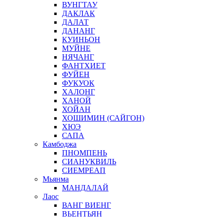
ВУНГТАУ
ДАКЛАК
ДАЛАТ
ДАНАНГ
КУИНЬОН
МУЙНЕ
НЯЧАНГ
ФАНТХИЕТ
ФУЙЕН
ФУКУОК
ХАЛОНГ
ХАНОЙ
ХОЙАН
ХОШИМИН (САЙГОН)
ХЮЭ
САПА
Камбоджа
ПНОМПЕНЬ
СИАНУКВИЛЬ
СИЕМРЕАП
Мьянма
МАНДАЛАЙ
Лаос
ВАНГ ВИЕНГ
ВЬЕНТЬЯН