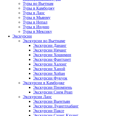
Туры во Вьетнам
Туры в Камбоджу
Туры в Лаос
Туры в Мьянму
Туры в Непал
Туры в Индию
Туры в Мексику
Экскурсии
Экскурсии во Вьетнаме
Экскурсии Дананг
Экскурсии Нячанг
Экскурсии Хошимин
Экскурсии Фантхиет
Экскурсии Халонг
Экскурсии Ханой
Экскурсии Хойан
Экскурсии Фукуок
Экскурсии в Камбодже
Экскурсии Пномпень
Экскурсии Сием Реап
Экскурсии Лаос
Экскурсии Вьентьян
Экскурсии Луангпхабанг
Экскурсии Паксе
Экскурсии Сианг Кхуанг