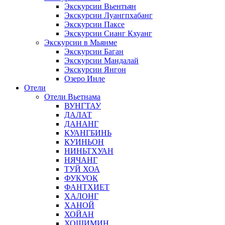
Экскурсии Вьентьян
Экскурсии Луангпхабанг
Экскурсии Паксе
Экскурсии Сианг Кхуанг
Экскурсии в Мьянме
Экскурсии Баган
Экскурсии Мандалай
Экскурсии Янгон
Озеро Инле
Отели
Отели Вьетнама
ВУНГТАУ
ДАЛАТ
ДАНАНГ
КУАНГБИНЬ
КУИНЬОН
НИНЬТХУАН
НЯЧАНГ
ТУЙ ХОА
ФУКУОК
ФАНТХИЕТ
ХАЛОНГ
ХАНОЙ
ХОЙАН
ХОШИМИН