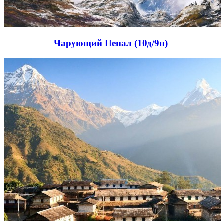
Чарующий Непал (10д/9н)