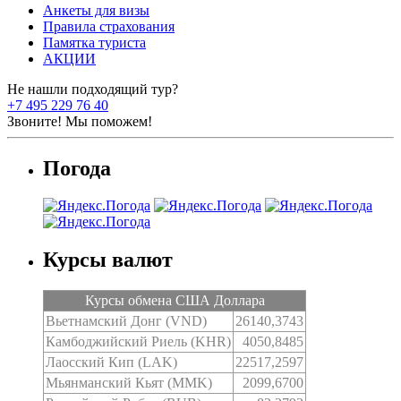
Анкеты для визы
Правила страхования
Памятка туриста
АКЦИИ
Не нашли подходящий тур?
+7 495 229 76 40
Звоните! Мы поможем!
Погода
Курсы валют
Курсы обмена США Доллара
Вьетнамский Донг (VND)
26140,3743
Камбоджийский Риель (KHR)
4050,8485
Лаосский Кип (LAK)
22517,2597
Мьянманский Кьят (MMK)
2099,6700