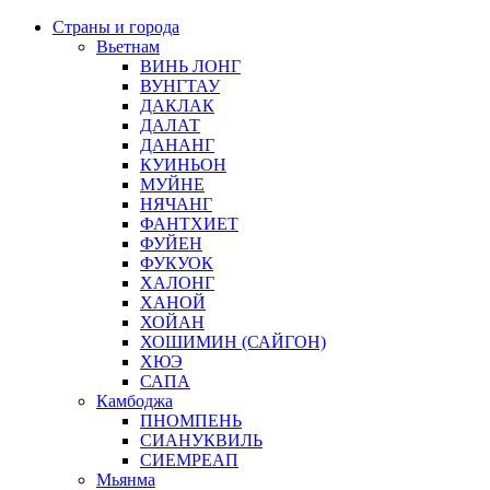
Страны и города
Вьетнам
ВИНЬ ЛОНГ
ВУНГТАУ
ДАКЛАК
ДАЛАТ
ДАНАНГ
КУИНЬОН
МУЙНЕ
НЯЧАНГ
ФАНТХИЕТ
ФУЙЕН
ФУКУОК
ХАЛОНГ
ХАНОЙ
ХОЙАН
ХОШИМИН (САЙГОН)
ХЮЭ
САПА
Камбоджа
ПНОМПЕНЬ
СИАНУКВИЛЬ
СИЕМРЕАП
Мьянма