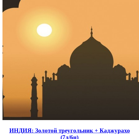
ИНДИЯ: Золотой треугольник + Каджурахо
(7д/6н)