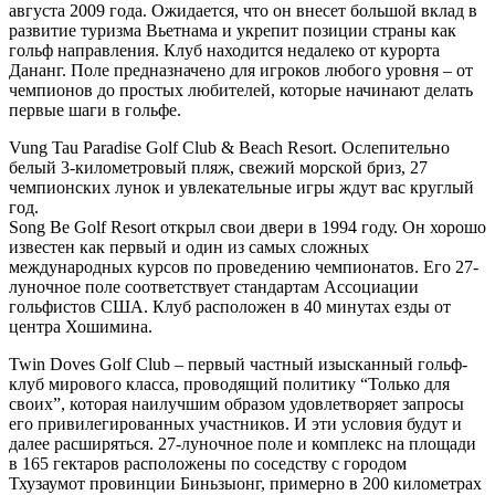
августа 2009 года. Ожидается, что он внесет большой вклад в
развитие туризма Вьетнама и укрепит позиции страны как
гольф направления. Клуб находится недалеко от курорта
Дананг. Поле предназначено для игроков любого уровня – от
чемпионов до простых любителей, которые начинают делать
первые шаги в гольфе.
Vung Tau Paradise Golf Club & Beach Resort. Ослепительно
белый 3-километровый пляж, свежий морской бриз, 27
чемпионских лунок и увлекательные игры ждут вас круглый
год.
Song Be Golf Resort открыл свои двери в 1994 году. Он хорошо
известен как первый и один из самых сложных
международных курсов по проведению чемпионатов. Его 27-
луночное поле соответствует стандартам Ассоциации
гольфистов США. Клуб расположен в 40 минутах езды от
центра Хошимина.
Twin Doves Golf Club – первый частный изысканный гольф-
клуб мирового класса, проводящий политику “Только для
своих”, которая наилучшим образом удовлетворяет запросы
его привилегированных участников. И эти условия будут и
далее расширяться. 27-луночное поле и комплекс на площади
в 165 гектаров расположены по соседству с городом
Тхузаумот провинции Биньзыонг, примерно в 200 километрах