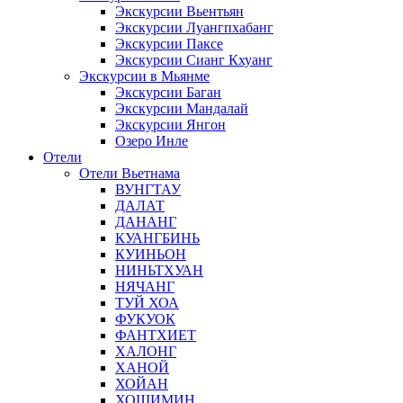
Экскурсии Вьентьян
Экскурсии Луангпхабанг
Экскурсии Паксе
Экскурсии Сианг Кхуанг
Экскурсии в Мьянме
Экскурсии Баган
Экскурсии Мандалай
Экскурсии Янгон
Озеро Инле
Отели
Отели Вьетнама
ВУНГТАУ
ДАЛАТ
ДАНАНГ
КУАНГБИНЬ
КУИНЬОН
НИНЬТХУАН
НЯЧАНГ
ТУЙ ХОА
ФУКУОК
ФАНТХИЕТ
ХАЛОНГ
ХАНОЙ
ХОЙАН
ХОШИМИН