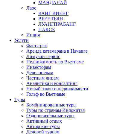
МАНДАЛАЙ
Лаос
ВАНГ ВИЕНГ
ВЬЕНТЬЯН
ЛУАНГПРАБАНГ
ПАКСЕ
Индия
Услуги
Фаст-трэк
Аренда катамарана в Нячанге
Лимузин-сервис
Недвижимость во Вьетнаме
Инвесторам
Девелоперам
Частным лицам
Аналитика и консалтинг
Новый закон о недвижимости
Гольф во Вьетнаме
Туры
Комбинированные туры
Туры по странам Индокитая
Оздоровительные туры
Активный отдых
Авторские туры
Деловой туризм