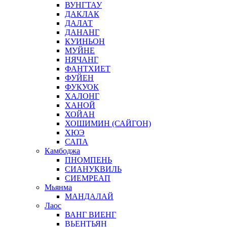
ВУНГТАУ
ДАКЛАК
ДАЛАТ
ДАНАНГ
КУИНЬОН
МУЙНЕ
НЯЧАНГ
ФАНТХИЕТ
ФУЙЕН
ФУКУОК
ХАЛОНГ
ХАНОЙ
ХОЙАН
ХОШИМИН (САЙГОН)
ХЮЭ
САПА
Камбоджа
ПНОМПЕНЬ
СИАНУКВИЛЬ
СИЕМРЕАП
Мьянма
МАНДАЛАЙ
Лаос
ВАНГ ВИЕНГ
ВЬЕНТЬЯН