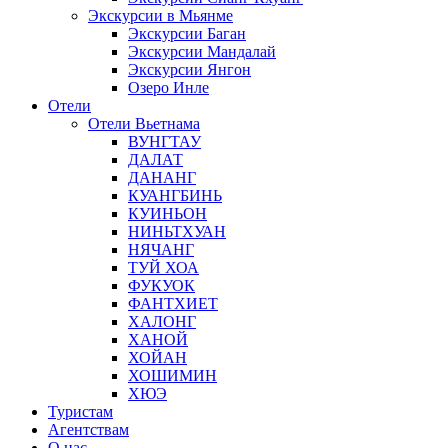
Экскурсии в Мьянме
Экскурсии Баган
Экскурсии Мандалай
Экскурсии Янгон
Озеро Инле
Отели
Отели Вьетнама
ВУНГТАУ
ДАЛАТ
ДАНАНГ
КУАНГБИНЬ
КУИНЬОН
НИНЬТХУАН
НЯЧАНГ
ТУЙ ХОА
ФУКУОК
ФАНТХИЕТ
ХАЛОНГ
ХАНОЙ
ХОЙАН
ХОШИМИН
ХЮЭ
Туристам
Агентствам
О нас