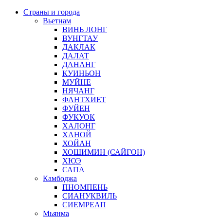
Страны и города
Вьетнам
ВИНЬ ЛОНГ
ВУНГТАУ
ДАКЛАК
ДАЛАТ
ДАНАНГ
КУИНЬОН
МУЙНЕ
НЯЧАНГ
ФАНТХИЕТ
ФУЙЕН
ФУКУОК
ХАЛОНГ
ХАНОЙ
ХОЙАН
ХОШИМИН (САЙГОН)
ХЮЭ
САПА
Камбоджа
ПНОМПЕНЬ
СИАНУКВИЛЬ
СИЕМРЕАП
Мьянма