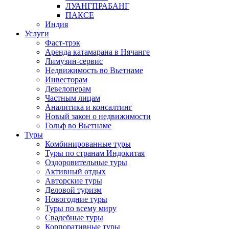
ЛУАНГПРАБАНГ
ПАКСЕ
Индия
Услуги
Фаст-трэк
Аренда катамарана в Нячанге
Лимузин-сервис
Недвижимость во Вьетнаме
Инвесторам
Девелоперам
Частным лицам
Аналитика и консалтинг
Новый закон о недвижимости
Гольф во Вьетнаме
Туры
Комбинированные туры
Туры по странам Индокитая
Оздоровительные туры
Активный отдых
Авторские туры
Деловой туризм
Новогодние туры
Туры по всему миру
Свадебные туры
Корпоративные туры