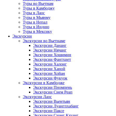
Туры во Вьетнам
Туры в Камбоджу
Туры в Лаос
Туры в Мьянму
Туры в Непал
Туры в Индию
Туры в Мексику
Экскурсии
Экскурсии во Вьетнаме
Экскурсии Дананг
Экскурсии Нячанг
Экскурсии Хошимин
Экскурсии Фантхиет
Экскурсии Халонг
Экскурсии Ханой
Экскурсии Хойан
Экскурсии Фукуок
Экскурсии в Камбодже
Экскурсии Пномпень
Экскурсии Сием Реап
Экскурсии Лаос
Экскурсии Вьентьян
Экскурсии Луангпхабанг
Экскурсии Паксе
Экскурсии Сианг Кхуанг