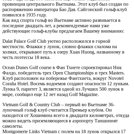
провинция центрального Вьетнама. Этот клуб был создан по
распоряжению императора Бао Дая. Сайгонский гольф-клуб
появился в 1935 году.
Как вид спорта гольф во Вьетнаме активно развивается в
последние двадцать лет, а рекомендуемые нами уже
действующие гольф-клубы предлагаем Вашему вниманию:
Dalat Palace Golf Club уютно расположился в горной
местности. Флажки у лунок, словно флажки слалома на
холмах, открывают путь к озеру Xuan Huong, названному в
честь поэтессы 18 века.
Ocean Dunes Golf course в Фан Тхиете спроектировал Ник
Фалдо, победитель трех Open Championships и трех Masters.
Клуб расположен на побережье Фантхиета, вокруг Novotel
Coralia Hotel. Восемь водоемов создают опасности 12 лункам.
Лунка 9, паритет 3, является одной из Лучших 500 лунок в
мире, сообщил еще 12 лет назад Golf Magazine.
Vietnam Golf & Country Club – первый во Вьетнаме 36-
луночный гольф клуб считается Премьер клубом. Он
находится от Хошимина всего в двадцати километрах, откуда
можно видеть приземляющиеся в аэропорту Таншоннят
самолеты.
Montgomerie Links Vietnam с полем на 18 лунок открылся 17