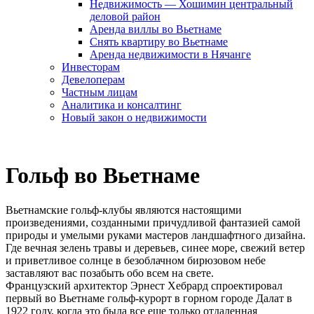
Недвижимость — Хошимин центральный
деловой район
Аренда виллы во Вьетнаме
Снять квартиру во Вьетнаме
Аренда недвижимости в Нячанге
Инвесторам
Девелоперам
Частным лицам
Аналитика и консалтинг
Новый закон о недвижимости
Гольф во Вьетнаме
Вьетнамские гольф-клубы являются настоящими
произведениями, созданными причудливой фантазией самой
природы и умелыми руками мастеров ландшафтного дизайна.
Где вечная зелень травы и деревьев, синее море, свежий ветер
и приветливое солнце в безоблачном бирюзовом небе
заставляют вас позабыть обо всем на свете.
Французский архитектор Эрнест Хебрард спроектировал
первый во Вьетнаме гольф-курорт в горном городе Далат в
1922 году, когда это была все еще только отдаленная