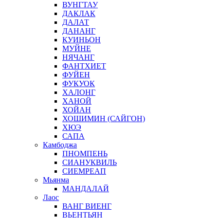
ВУНГТАУ
ДАКЛАК
ДАЛАТ
ДАНАНГ
КУИНЬОН
МУЙНЕ
НЯЧАНГ
ФАНТХИЕТ
ФУЙЕН
ФУКУОК
ХАЛОНГ
ХАНОЙ
ХОЙАН
ХОШИМИН (САЙГОН)
ХЮЭ
САПА
Камбоджа
ПНОМПЕНЬ
СИАНУКВИЛЬ
СИЕМРЕАП
Мьянма
МАНДАЛАЙ
Лаос
ВАНГ ВИЕНГ
ВЬЕНТЬЯН