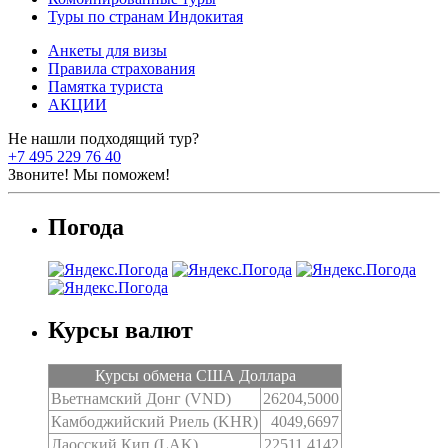
Туры по странам Индокитая
Анкеты для визы
Правила страхования
Памятка туриста
АКЦИИ
Не нашли подходящий тур?
+7 495 229 76 40
Звоните! Мы поможем!
Погода
Курсы валют
Курсы обмена США Доллара
Вьетнамский Донг (VND)
26204,5000
Камбоджийский Риель (KHR)
4049,6697
Лаосский Кип (LAK)
22511,4142