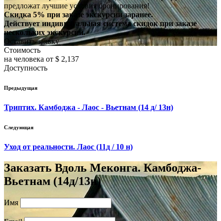
предложат лучшие условия бронирования!
Скидка 5% при заказе экскурсии заранее.
Действует индивидуальная система скидок при заказе
нескольких экскурсий.
Оставить заявку
Стоимость
на человека от $ 2,137
Доступность
Предыдущая
Триптих. Камбоджа - Лаос - Вьетнам (14 д/ 13н)
Следующая
Уход от реальности. Лаос (11д / 10 н)
Заказать Вдоль Меконга. Камбоджа-
Вьетнам (14д/13н)
Имя