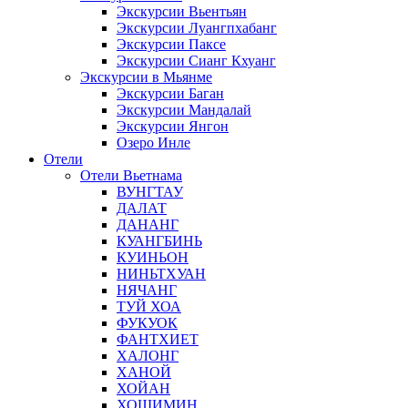
Экскурсии Вьентьян
Экскурсии Луангпхабанг
Экскурсии Паксе
Экскурсии Сианг Кхуанг
Экскурсии в Мьянме
Экскурсии Баган
Экскурсии Мандалай
Экскурсии Янгон
Озеро Инле
Отели
Отели Вьетнама
ВУНГТАУ
ДАЛАТ
ДАНАНГ
КУАНГБИНЬ
КУИНЬОН
НИНЬТХУАН
НЯЧАНГ
ТУЙ ХОА
ФУКУОК
ФАНТХИЕТ
ХАЛОНГ
ХАНОЙ
ХОЙАН
ХОШИМИН