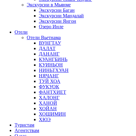
Экскурсии в Мьянме
Экскурсии Баган
Экскурсии Мандалай
Экскурсии Янгон
Озеро Инле
Отели
Отели Вьетнама
ВУНГТАУ
ДАЛАТ
ДАНАНГ
КУАНГБИНЬ
КУИНЬОН
НИНЬТХУАН
НЯЧАНГ
ТУЙ ХОА
ФУКУОК
ФАНТХИЕТ
ХАЛОНГ
ХАНОЙ
ХОЙАН
ХОШИМИН
ХЮЭ
Туристам
Агентствам
О нас