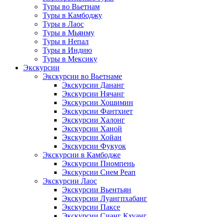
Туры во Вьетнам
Туры в Камбоджу
Туры в Лаос
Туры в Мьянму
Туры в Непал
Туры в Индию
Туры в Мексику
Экскурсии
Экскурсии во Вьетнаме
Экскурсии Дананг
Экскурсии Нячанг
Экскурсии Хошимин
Экскурсии Фантхиет
Экскурсии Халонг
Экскурсии Ханой
Экскурсии Хойан
Экскурсии Фукуок
Экскурсии в Камбодже
Экскурсии Пномпень
Экскурсии Сием Реап
Экскурсии Лаос
Экскурсии Вьентьян
Экскурсии Луангпхабанг
Экскурсии Паксе
Экскурсии Сианг Кхуанг