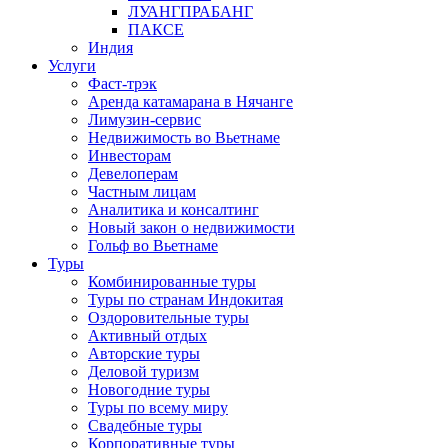
ЛУАНГПРАБАНГ
ПАКСЕ
Индия
Услуги
Фаст-трэк
Аренда катамарана в Нячанге
Лимузин-сервис
Недвижимость во Вьетнаме
Инвесторам
Девелоперам
Частным лицам
Аналитика и консалтинг
Новый закон о недвижимости
Гольф во Вьетнаме
Туры
Комбинированные туры
Туры по странам Индокитая
Оздоровительные туры
Активный отдых
Авторские туры
Деловой туризм
Новогодние туры
Туры по всему миру
Свадебные туры
Корпоративные туры