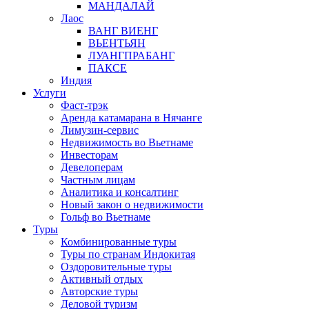
МАНДАЛАЙ
Лаос
ВАНГ ВИЕНГ
ВЬЕНТЬЯН
ЛУАНГПРАБАНГ
ПАКСЕ
Индия
Услуги
Фаст-трэк
Аренда катамарана в Нячанге
Лимузин-сервис
Недвижимость во Вьетнаме
Инвесторам
Девелоперам
Частным лицам
Аналитика и консалтинг
Новый закон о недвижимости
Гольф во Вьетнаме
Туры
Комбинированные туры
Туры по странам Индокитая
Оздоровительные туры
Активный отдых
Авторские туры
Деловой туризм