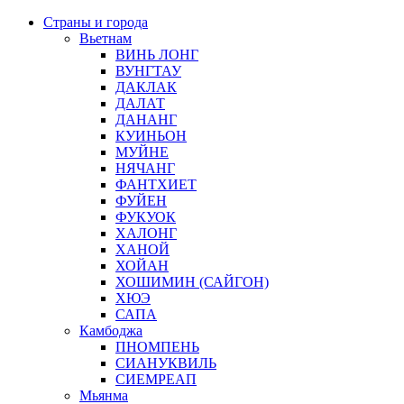
Страны и города
Вьетнам
ВИНЬ ЛОНГ
ВУНГТАУ
ДАКЛАК
ДАЛАТ
ДАНАНГ
КУИНЬОН
МУЙНЕ
НЯЧАНГ
ФАНТХИЕТ
ФУЙЕН
ФУКУОК
ХАЛОНГ
ХАНОЙ
ХОЙАН
ХОШИМИН (САЙГОН)
ХЮЭ
САПА
Камбоджа
ПНОМПЕНЬ
СИАНУКВИЛЬ
СИЕМРЕАП
Мьянма