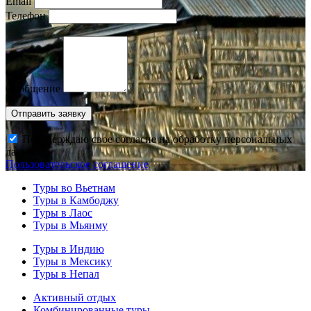
Email
Телефон
Сообщение
Подтверждаю свое согласие на обработку персональных
данных
Пользовательское соглашение
Туры во Вьетнам
Туры в Камбоджу
Туры в Лаос
Туры в Мьянму
Туры в Индию
Туры в Мексику
Туры в Непал
Активный отдых
Комбинированные туры