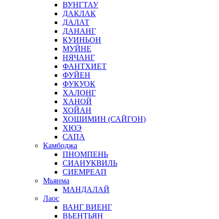
ВУНГТАУ
ДАКЛАК
ДАЛАТ
ДАНАНГ
КУИНЬОН
МУЙНЕ
НЯЧАНГ
ФАНТХИЕТ
ФУЙЕН
ФУКУОК
ХАЛОНГ
ХАНОЙ
ХОЙАН
ХОШИМИН (САЙГОН)
ХЮЭ
САПА
Камбоджа
ПНОМПЕНЬ
СИАНУКВИЛЬ
СИЕМРЕАП
Мьянма
МАНДАЛАЙ
Лаос
ВАНГ ВИЕНГ
ВЬЕНТЬЯН