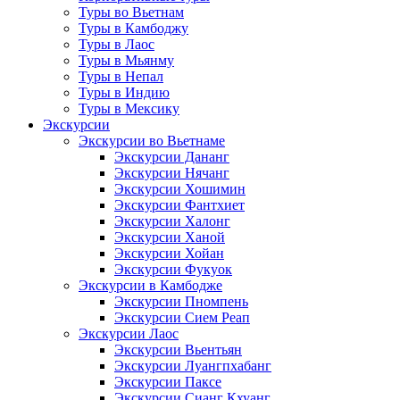
Туры во Вьетнам
Туры в Камбоджу
Туры в Лаос
Туры в Мьянму
Туры в Непал
Туры в Индию
Туры в Мексику
Экскурсии
Экскурсии во Вьетнаме
Экскурсии Дананг
Экскурсии Нячанг
Экскурсии Хошимин
Экскурсии Фантхиет
Экскурсии Халонг
Экскурсии Ханой
Экскурсии Хойан
Экскурсии Фукуок
Экскурсии в Камбодже
Экскурсии Пномпень
Экскурсии Сием Реап
Экскурсии Лаос
Экскурсии Вьентьян
Экскурсии Луангпхабанг
Экскурсии Паксе
Экскурсии Сианг Кхуанг