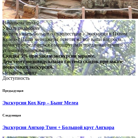
Начальная цена 0
Узнать подробнее
Хотите узнать больше о путешествии «Экскурсия в Пхном
Кулен»? Наши менеджеры ответят на все ваши вопросы,
помогут определиться с маршрутом и предложат лучшие
условия бронирования!
Скидка 5% при заказе экскурсии заранее.
Действует индивидуальная система скидок при заказе
нескольких экскурсий.
Оставить заявку
Доступность
Предыдущая
Экскурсия Кох Кер – Бынг Мелеа
Следующая
Экскурсия Ангкор Тхом + Большой круг Ангкора