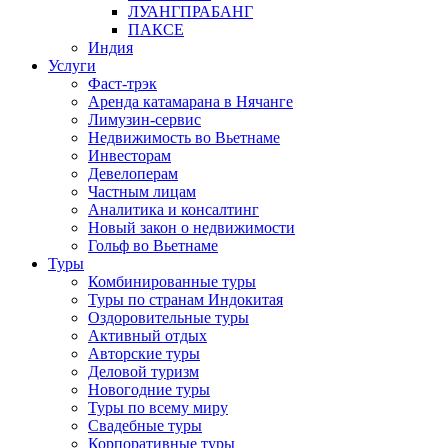
ЛУАНГПРАБАНГ
ПАКСЕ
Индия
Услуги
Фаст-трэк
Аренда катамарана в Нячанге
Лимузин-сервис
Недвижимость во Вьетнаме
Инвесторам
Девелоперам
Частным лицам
Аналитика и консалтинг
Новый закон о недвижимости
Гольф во Вьетнаме
Туры
Комбинированные туры
Туры по странам Индокитая
Оздоровительные туры
Активный отдых
Авторские туры
Деловой туризм
Новогодние туры
Туры по всему миру
Свадебные туры
Корпоративные туры