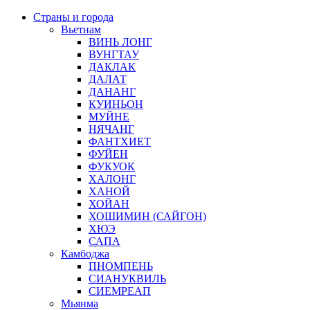
Страны и города
Вьетнам
ВИНЬ ЛОНГ
ВУНГТАУ
ДАКЛАК
ДАЛАТ
ДАНАНГ
КУИНЬОН
МУЙНЕ
НЯЧАНГ
ФАНТХИЕТ
ФУЙЕН
ФУКУОК
ХАЛОНГ
ХАНОЙ
ХОЙАН
ХОШИМИН (САЙГОН)
ХЮЭ
САПА
Камбоджа
ПНОМПЕНЬ
СИАНУКВИЛЬ
СИЕМРЕАП
Мьянма