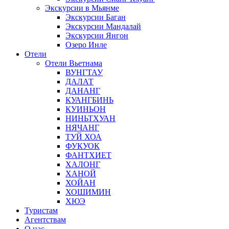
Экскурсии в Мьянме
Экскурсии Баган
Экскурсии Мандалай
Экскурсии Янгон
Озеро Инле
Отели
Отели Вьетнама
ВУНГТАУ
ДАЛАТ
ДАНАНГ
КУАНГБИНЬ
КУИНЬОН
НИНЬТХУАН
НЯЧАНГ
ТУЙ ХОА
ФУКУОК
ФАНТХИЕТ
ХАЛОНГ
ХАНОЙ
ХОЙАН
ХОШИМИН
ХЮЭ
Туристам
Агентствам
О нас