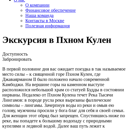
О компании
Финансовое обеспечение
Наша команда
Контакты в Москве
Полезная информация
Экскурсия в Пхном Кулен
Доступность
Забронировать
В первой половине дня вас ожидает поездка в так называемое
место силы – к священной горе Пхном Кулен, где
Джаваярманом II было положено начало современной
Камбоджи. На вершине горы на каменном выступе
расположился небольшой храм со статуей Будды в состоянии
нирваны. Недалеко от Пхном Кулена течет Река Тысячи
Лингамов: в породе русла реки вырезаны фаллические
символы – лингамы. Зачерпнув воды из реки и омыв ею
голову, мужчины просили у бога благ для себя и своей семьи.
Для женщин этот обряд был запрещен. Спустившись ниже по
реке, вы попадете к большому водопаду с природными
купелями и ледяной водой. Далее ваш путь лежит к