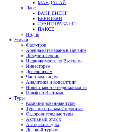
МАНДАЛАЙ
Лаос
ВАНГ ВИЕНГ
ВЬЕНТЬЯН
ЛУАНГПРАБАНГ
ПАКСЕ
Индия
Услуги
Фаст-трэк
Аренда катамарана в Нячанге
Лимузин-сервис
Недвижимость во Вьетнаме
Инвесторам
Девелоперам
Частным лицам
Аналитика и консалтинг
Новый закон о недвижимости
Гольф во Вьетнаме
Туры
Комбинированные туры
Туры по странам Индокитая
Оздоровительные туры
Активный отдых
Авторские туры
Деловой туризм