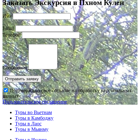
Заказать Экскурсия в Пхном Кулен
Имя
Email
Телефон
Сообщение
Подтверждаю свое согласие на обработку персональных
данных
Пользовательское соглашение
Туры во Вьетнам
Туры в Камбоджу
Туры в Лаос
Туры в Мьянму
Туры в Индию