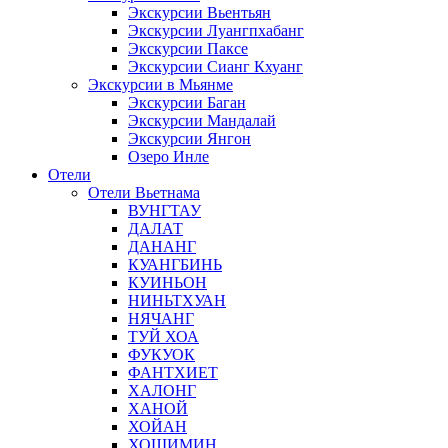
Экскурсии Вьентьян
Экскурсии Луангпхабанг
Экскурсии Паксе
Экскурсии Сианг Кхуанг
Экскурсии в Мьянме
Экскурсии Баган
Экскурсии Мандалай
Экскурсии Янгон
Озеро Инле
Отели
Отели Вьетнама
ВУНГТАУ
ДАЛАТ
ДАНАНГ
КУАНГБИНЬ
КУИНЬОН
НИНЬТХУАН
НЯЧАНГ
ТУЙ ХОА
ФУКУОК
ФАНТХИЕТ
ХАЛОНГ
ХАНОЙ
ХОЙАН
ХОШИМИН