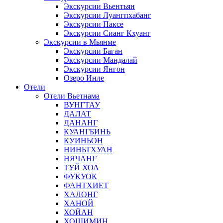
Экскурсии Вьентьян
Экскурсии Луангпхабанг
Экскурсии Паксе
Экскурсии Сианг Кхуанг
Экскурсии в Мьянме
Экскурсии Баган
Экскурсии Мандалай
Экскурсии Янгон
Озеро Инле
Отели
Отели Вьетнама
ВУНГТАУ
ДАЛАТ
ДАНАНГ
КУАНГБИНЬ
КУИНЬОН
НИНЬТХУАН
НЯЧАНГ
ТУЙ ХОА
ФУКУОК
ФАНТХИЕТ
ХАЛОНГ
ХАНОЙ
ХОЙАН
ХОШИМИН