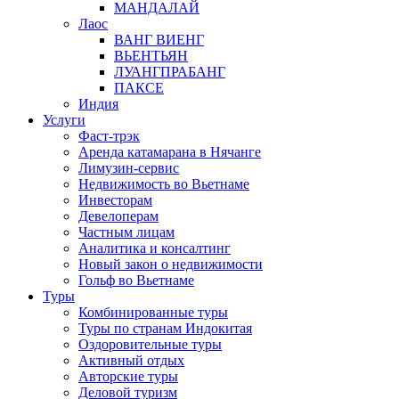
МАНДАЛАЙ
Лаос
ВАНГ ВИЕНГ
ВЬЕНТЬЯН
ЛУАНГПРАБАНГ
ПАКСЕ
Индия
Услуги
Фаст-трэк
Аренда катамарана в Нячанге
Лимузин-сервис
Недвижимость во Вьетнаме
Инвесторам
Девелоперам
Частным лицам
Аналитика и консалтинг
Новый закон о недвижимости
Гольф во Вьетнаме
Туры
Комбинированные туры
Туры по странам Индокитая
Оздоровительные туры
Активный отдых
Авторские туры
Деловой туризм