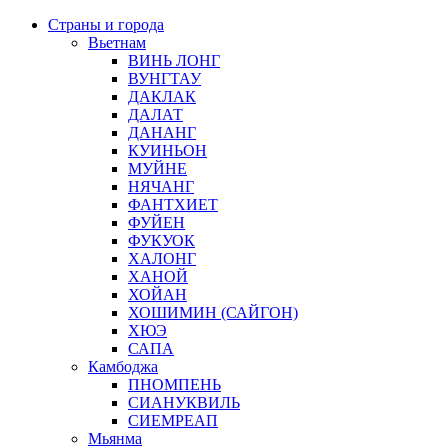
Страны и города
Вьетнам
ВИНЬ ЛОНГ
ВУНГТАУ
ДАКЛАК
ДАЛАТ
ДАНАНГ
КУИНЬОН
МУЙНЕ
НЯЧАНГ
ФАНТХИЕТ
ФУЙЕН
ФУКУОК
ХАЛОНГ
ХАНОЙ
ХОЙАН
ХОШИМИН (САЙГОН)
ХЮЭ
САПА
Камбоджа
ПНОМПЕНЬ
СИАНУКВИЛЬ
СИЕМРЕАП
Мьянма