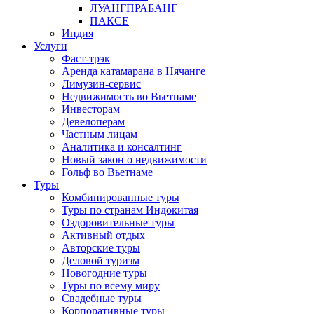
ЛУАНГПРАБАНГ
ПАКСЕ
Индия
Услуги
Фаст-трэк
Аренда катамарана в Нячанге
Лимузин-сервис
Недвижимость во Вьетнаме
Инвесторам
Девелоперам
Частным лицам
Аналитика и консалтинг
Новый закон о недвижимости
Гольф во Вьетнаме
Туры
Комбинированные туры
Туры по странам Индокитая
Оздоровительные туры
Активный отдых
Авторские туры
Деловой туризм
Новогодние туры
Туры по всему миру
Свадебные туры
Корпоративные туры