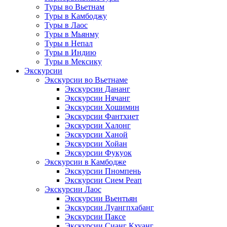
Туры во Вьетнам
Туры в Камбоджу
Туры в Лаос
Туры в Мьянму
Туры в Непал
Туры в Индию
Туры в Мексику
Экскурсии
Экскурсии во Вьетнаме
Экскурсии Дананг
Экскурсии Нячанг
Экскурсии Хошимин
Экскурсии Фантхиет
Экскурсии Халонг
Экскурсии Ханой
Экскурсии Хойан
Экскурсии Фукуок
Экскурсии в Камбодже
Экскурсии Пномпень
Экскурсии Сием Реап
Экскурсии Лаос
Экскурсии Вьентьян
Экскурсии Луангпхабанг
Экскурсии Паксе
Экскурсии Сианг Кхуанг