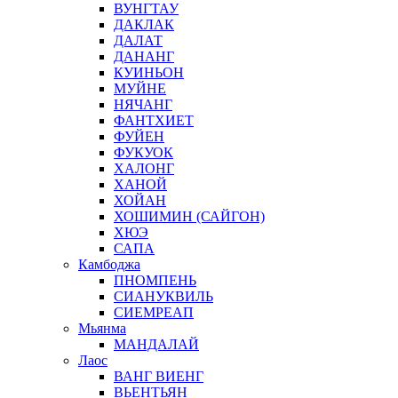
ВУНГТАУ
ДАКЛАК
ДАЛАТ
ДАНАНГ
КУИНЬОН
МУЙНЕ
НЯЧАНГ
ФАНТХИЕТ
ФУЙЕН
ФУКУОК
ХАЛОНГ
ХАНОЙ
ХОЙАН
ХОШИМИН (САЙГОН)
ХЮЭ
САПА
Камбоджа
ПНОМПЕНЬ
СИАНУКВИЛЬ
СИЕМРЕАП
Мьянма
МАНДАЛАЙ
Лаос
ВАНГ ВИЕНГ
ВЬЕНТЬЯН