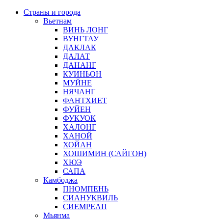
Страны и города
Вьетнам
ВИНЬ ЛОНГ
ВУНГТАУ
ДАКЛАК
ДАЛАТ
ДАНАНГ
КУИНЬОН
МУЙНЕ
НЯЧАНГ
ФАНТХИЕТ
ФУЙЕН
ФУКУОК
ХАЛОНГ
ХАНОЙ
ХОЙАН
ХОШИМИН (САЙГОН)
ХЮЭ
САПА
Камбоджа
ПНОМПЕНЬ
СИАНУКВИЛЬ
СИЕМРЕАП
Мьянма