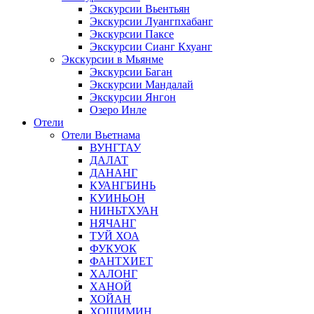
Экскурсии Вьентьян
Экскурсии Луангпхабанг
Экскурсии Паксе
Экскурсии Сианг Кхуанг
Экскурсии в Мьянме
Экскурсии Баган
Экскурсии Мандалай
Экскурсии Янгон
Озеро Инле
Отели
Отели Вьетнама
ВУНГТАУ
ДАЛАТ
ДАНАНГ
КУАНГБИНЬ
КУИНЬОН
НИНЬТХУАН
НЯЧАНГ
ТУЙ ХОА
ФУКУОК
ФАНТХИЕТ
ХАЛОНГ
ХАНОЙ
ХОЙАН
ХОШИМИН