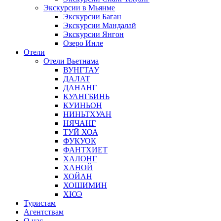
Экскурсии в Мьянме
Экскурсии Баган
Экскурсии Мандалай
Экскурсии Янгон
Озеро Инле
Отели
Отели Вьетнама
ВУНГТАУ
ДАЛАТ
ДАНАНГ
КУАНГБИНЬ
КУИНЬОН
НИНЬТХУАН
НЯЧАНГ
ТУЙ ХОА
ФУКУОК
ФАНТХИЕТ
ХАЛОНГ
ХАНОЙ
ХОЙАН
ХОШИМИН
ХЮЭ
Туристам
Агентствам
О нас