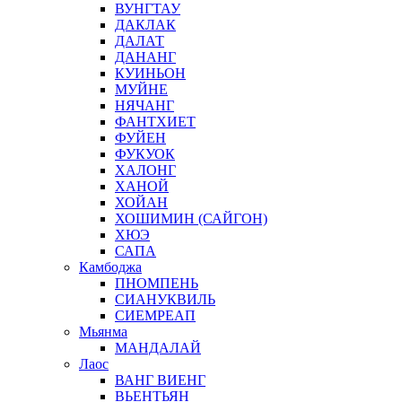
ВУНГТАУ
ДАКЛАК
ДАЛАТ
ДАНАНГ
КУИНЬОН
МУЙНЕ
НЯЧАНГ
ФАНТХИЕТ
ФУЙЕН
ФУКУОК
ХАЛОНГ
ХАНОЙ
ХОЙАН
ХОШИМИН (САЙГОН)
ХЮЭ
САПА
Камбоджа
ПНОМПЕНЬ
СИАНУКВИЛЬ
СИЕМРЕАП
Мьянма
МАНДАЛАЙ
Лаос
ВАНГ ВИЕНГ
ВЬЕНТЬЯН