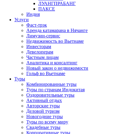
ЛУАНГПРАБАНГ
ПАКСЕ
Индия
Услуги
Фаст-трэк
Аренда катамарана в Нячанге
Лимузин-сервис
Недвижимость во Вьетнаме
Инвесторам
Девелоперам
Частным лицам
Аналитика и консалтинг
Новый закон о недвижимости
Гольф во Вьетнаме
Туры
Комбинированные туры
Туры по странам Индокитая
Оздоровительные туры
Активный отдых
Авторские туры
Деловой туризм
Новогодние туры
Туры по всему миру
Свадебные туры
Корпоративные туры