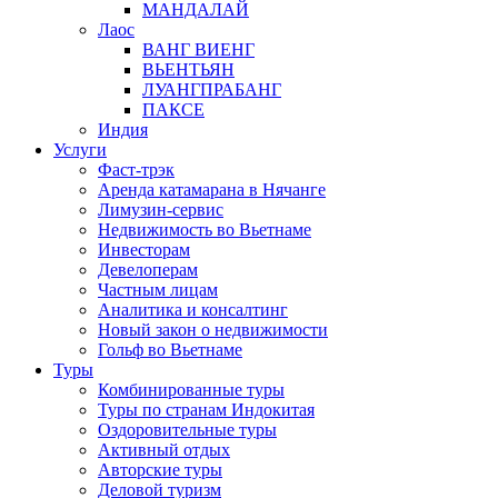
МАНДАЛАЙ
Лаос
ВАНГ ВИЕНГ
ВЬЕНТЬЯН
ЛУАНГПРАБАНГ
ПАКСЕ
Индия
Услуги
Фаст-трэк
Аренда катамарана в Нячанге
Лимузин-сервис
Недвижимость во Вьетнаме
Инвесторам
Девелоперам
Частным лицам
Аналитика и консалтинг
Новый закон о недвижимости
Гольф во Вьетнаме
Туры
Комбинированные туры
Туры по странам Индокитая
Оздоровительные туры
Активный отдых
Авторские туры
Деловой туризм