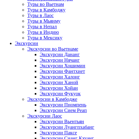
Туры во Вьетнам
Туры в Камбоджу
Туры в Лаос
Туры в Мьянму
Туры в Непал
Туры в Индию
Туры в Мексику
Экскурсии
Экскурсии во Вьетнаме
Экскурсии Дананг
Экскурсии Нячанг
Экскурсии Хошимин
Экскурсии Фантхиет
Экскурсии Халонг
Экскурсии Ханой
Экскурсии Хойан
Экскурсии Фукуок
Экскурсии в Камбодже
Экскурсии Пномпень
Экскурсии Сием Реап
Экскурсии Лаос
Экскурсии Вьентьян
Экскурсии Луангпхабанг
Экскурсии Паксе
Экскурсии Сианг Кхуанг