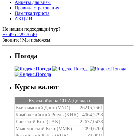
Анкеты для визы
Правила страхования
Памятка туриста
АКЦИИ
Не нашли подходящий тур?
+7 495 229 76 40
Звоните! Мы поможем!
Погода
Курсы валют
Курсы обмена США Доллара
Вьетнамский Донг (VND)
26215,7561
Камбоджийский Риель (KHR)
4064,5798
Лаосский Кип (LAK)
22637,0438
Мьянманский Кьят (MMK)
2099,6700
Российский Рубль (RUB)
83,0011