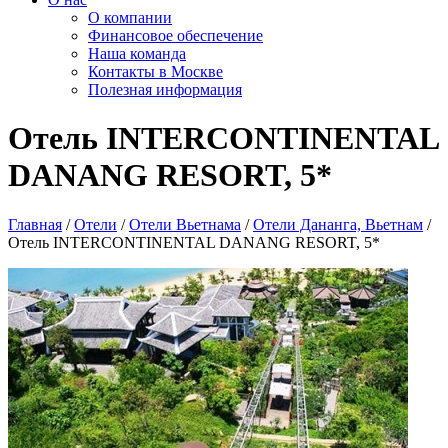
О компании
Финансовое обеспечение
Наша команда
Контакты в Москве
Полезная информация
Отель INTERCONTINENTAL
DANANG RESORT, 5*
Главная
/
Отели
/
Отели Вьетнама
/
Отели Дананга, Вьетнам
/
Отель INTERCONTINENTAL DANANG RESORT, 5*