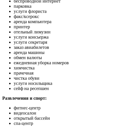
беспроводной интернет
парковка
услуги флориста
факс/ксерокс
аренда компьютера
принтер
отельный лимузин
услуги консьержа
услуги секретаря
заказ авиабилетов
аренда машины
обмен валюты
ежедневная уборка номеров
химчистка
прачечная
чистка обуви
услуги носильщика
сейф на ресепшен
Развлечения и спорт:
фитнес-центр
видеосалон
открытый бассейн
спа-центр