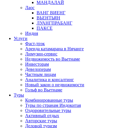
МАНДАЛАЙ
Лаос
ВАНГ ВИЕНГ
ВЬЕНТЬЯН
ЛУАНГПРАБАНГ
ПАКСЕ
Индия
Услуги
Фаст-трэк
Аренда катамарана в Нячанге
Лимузин-сервис
Недвижимость во Вьетнаме
Инвесторам
Девелоперам
Частным лицам
Аналитика и консалтинг
Новый закон о недвижимости
Гольф во Вьетнаме
Туры
Комбинированные туры
Туры по странам Индокитая
Оздоровительные туры
Активный отдых
Авторские туры
Деловой туризм