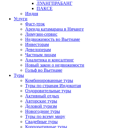
ЛУАНГПРАБАНГ
ПАКСЕ
Индия
Услуги
Фаст-трэк
Аренда катамарана в Нячанге
Лимузин-сервис
Недвижимость во Вьетнаме
Инвесторам
Девелоперам
Частным лицам
Аналитика и консалтинг
Новый закон о недвижимости
Гольф во Вьетнаме
Туры
Комбинированные туры
Туры по странам Индокитая
Оздоровительные туры
Активный отдых
Авторские туры
Деловой туризм
Новогодние туры
Туры по всему миру
Свадебные туры
Корпоративные туры