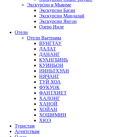
Экскурсии в Мьянме
Экскурсии Баган
Экскурсии Мандалай
Экскурсии Янгон
Озеро Инле
Отели
Отели Вьетнама
ВУНГТАУ
ДАЛАТ
ДАНАНГ
КУАНГБИНЬ
КУИНЬОН
НИНЬТХУАН
НЯЧАНГ
ТУЙ ХОА
ФУКУОК
ФАНТХИЕТ
ХАЛОНГ
ХАНОЙ
ХОЙАН
ХОШИМИН
ХЮЭ
Туристам
Агентствам
О нас