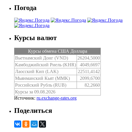
Погода
Курсы валют
Курсы обмена США Доллара
Вьетнамский Донг (VND)
26204,5000
Камбоджийский Риель (KHR)
4049,6697
Лаосский Кип (LAK)
22511,4142
Мьянманский Кьят (MMK)
2099,6700
Российский Рубль (RUB)
82,2660
Курсы за 09.08.2026
Источник:
ru.exchange-rates.org
Поделиться