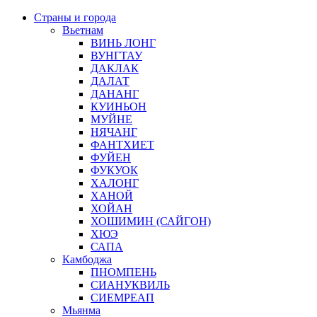
Страны и города
Вьетнам
ВИНЬ ЛОНГ
ВУНГТАУ
ДАКЛАК
ДАЛАТ
ДАНАНГ
КУИНЬОН
МУЙНЕ
НЯЧАНГ
ФАНТХИЕТ
ФУЙЕН
ФУКУОК
ХАЛОНГ
ХАНОЙ
ХОЙАН
ХОШИМИН (САЙГОН)
ХЮЭ
САПА
Камбоджа
ПНОМПЕНЬ
СИАНУКВИЛЬ
СИЕМРЕАП
Мьянма