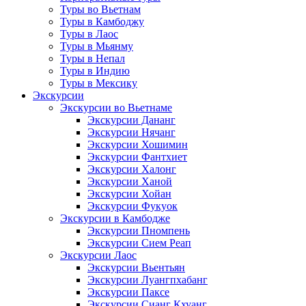
Туры во Вьетнам
Туры в Камбоджу
Туры в Лаос
Туры в Мьянму
Туры в Непал
Туры в Индию
Туры в Мексику
Экскурсии
Экскурсии во Вьетнаме
Экскурсии Дананг
Экскурсии Нячанг
Экскурсии Хошимин
Экскурсии Фантхиет
Экскурсии Халонг
Экскурсии Ханой
Экскурсии Хойан
Экскурсии Фукуок
Экскурсии в Камбодже
Экскурсии Пномпень
Экскурсии Сием Реап
Экскурсии Лаос
Экскурсии Вьентьян
Экскурсии Луангпхабанг
Экскурсии Паксе
Экскурсии Сианг Кхуанг