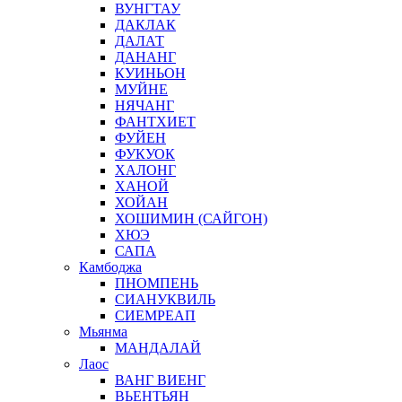
ВУНГТАУ
ДАКЛАК
ДАЛАТ
ДАНАНГ
КУИНЬОН
МУЙНЕ
НЯЧАНГ
ФАНТХИЕТ
ФУЙЕН
ФУКУОК
ХАЛОНГ
ХАНОЙ
ХОЙАН
ХОШИМИН (САЙГОН)
ХЮЭ
САПА
Камбоджа
ПНОМПЕНЬ
СИАНУКВИЛЬ
СИЕМРЕАП
Мьянма
МАНДАЛАЙ
Лаос
ВАНГ ВИЕНГ
ВЬЕНТЬЯН