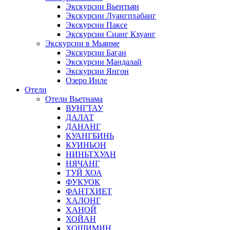
Экскурсии Вьентьян
Экскурсии Луангпхабанг
Экскурсии Паксе
Экскурсии Сианг Кхуанг
Экскурсии в Мьянме
Экскурсии Баган
Экскурсии Мандалай
Экскурсии Янгон
Озеро Инле
Отели
Отели Вьетнама
ВУНГТАУ
ДАЛАТ
ДАНАНГ
КУАНГБИНЬ
КУИНЬОН
НИНЬТХУАН
НЯЧАНГ
ТУЙ ХОА
ФУКУОК
ФАНТХИЕТ
ХАЛОНГ
ХАНОЙ
ХОЙАН
ХОШИМИН